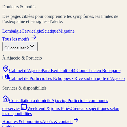
Douleurs & motifs
Des pages ciblées pour comprendre les symptômes, les limites de
l’ostéopathie et les signes d’alerte.
Lombalgie
Cervicalgie
Sciatique
Migraine
Tous les motifs
Où consulter ?
À Ajaccio & Porticcio
Cabinet d’Ajaccio
Parc Berthault · 44 Cours Lucien Bonaparte
Cabinet de Porticcio
Les Échoppes · Rive sud du golfe d’Ajaccio
Services & disponibilités
Consultation à domicile
Ajaccio, Porticcio et communes
desservies
Week-end & jours fériés
Créneaux spécifiques selon
les disponibilités
Horaires & honoraires
Accès & contact
Guides