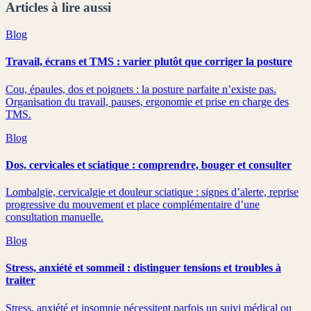
Articles à lire aussi
Blog
Travail, écrans et TMS : varier plutôt que corriger la posture
Cou, épaules, dos et poignets : la posture parfaite n’existe pas.
Organisation du travail, pauses, ergonomie et prise en charge des
TMS.
Blog
Dos, cervicales et sciatique : comprendre, bouger et consulter
Lombalgie, cervicalgie et douleur sciatique : signes d’alerte, reprise
progressive du mouvement et place complémentaire d’une
consultation manuelle.
Blog
Stress, anxiété et sommeil : distinguer tensions et troubles à
traiter
Stress, anxiété et insomnie nécessitent parfois un suivi médical ou