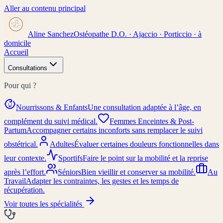
Aller au contenu principal
Aline Sanchez
Ostéopathe D.O. · Ajaccio · Porticcio · à
domicile
Accueil
Consultations
Pour qui ?
Nourrissons & Enfants
Une consultation adaptée à l’âge, en
complément du suivi médical.
Femmes Enceintes & Post-
Partum
Accompagner certains inconforts sans remplacer le suivi
obstétrical.
Adultes
Évaluer certaines douleurs fonctionnelles dans
leur contexte.
Sportifs
Faire le point sur la mobilité et la reprise
après l’effort.
Séniors
Bien vieillir et conserver sa mobilité.
Au
Travail
Adapter les contraintes, les gestes et les temps de
récupération.
Voir toutes les spécialités