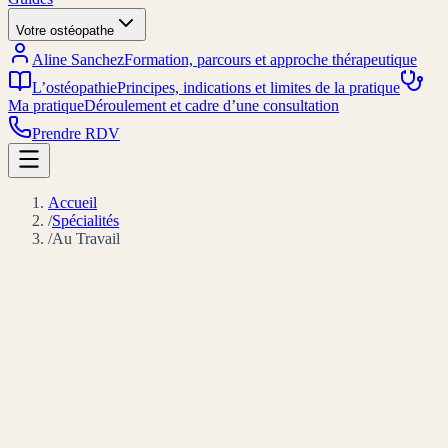
Votre ostéopathe
Aline Sanchez
Formation, parcours et approche thérapeutique
L’ostéopathie
Principes, indications et limites de la pratique
Ma pratique
Déroulement et cadre d’une consultation
Prendre RDV
Accueil
/
Spécialités
/
Au Travail