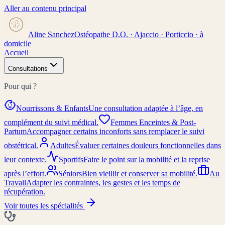
Aller au contenu principal
Aline Sanchez
Ostéopathe D.O. · Ajaccio · Porticcio · à
domicile
Accueil
Consultations
Pour qui ?
Nourrissons & Enfants
Une consultation adaptée à l’âge, en
complément du suivi médical.
Femmes Enceintes & Post-
Partum
Accompagner certains inconforts sans remplacer le suivi
obstétrical.
Adultes
Évaluer certaines douleurs fonctionnelles dans
leur contexte.
Sportifs
Faire le point sur la mobilité et la reprise
après l’effort.
Séniors
Bien vieillir et conserver sa mobilité.
Au
Travail
Adapter les contraintes, les gestes et les temps de
récupération.
Voir toutes les spécialités