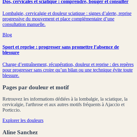
Dos, cervicales et sciatique : comprendre, bouger et consulter
Lombalgie, cervicalgie et douleur sciatique : signes d’alerte, reprise
progressive du mouvement et place complémentaire d’une
consultation manuelle.
Blog
Sport et reprise : progresser sans promettre l’absence de
blessure
Charge d’entraînement, récupération, douleur et reprise : des repères
pour progresser sans croire qu’un bilan ou une technique évite toute
blessure.
Pages par douleur et motif
Retrouvez les informations dédiées à la lombalgie, la sciatique, la
cervicalgie, l'arthrose et aux autres motifs fréquents à Ajaccio et
Porticcio.
Explorer les douleurs
Aline Sanchez