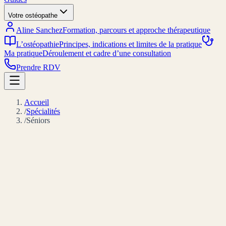
Votre ostéopathe
Aline Sanchez
Formation, parcours et approche thérapeutique
L’ostéopathie
Principes, indications et limites de la pratique
Ma pratique
Déroulement et cadre d’une consultation
Prendre RDV
Accueil
/
Spécialités
/
Séniors