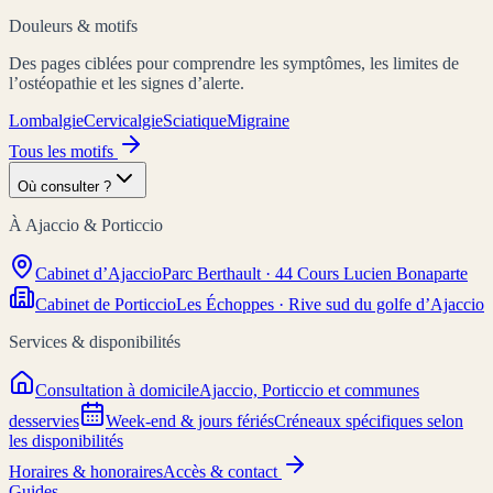
Douleurs & motifs
Des pages ciblées pour comprendre les symptômes, les limites de
l’ostéopathie et les signes d’alerte.
Lombalgie
Cervicalgie
Sciatique
Migraine
Tous les motifs
Où consulter ?
À Ajaccio & Porticcio
Cabinet d’Ajaccio
Parc Berthault · 44 Cours Lucien Bonaparte
Cabinet de Porticcio
Les Échoppes · Rive sud du golfe d’Ajaccio
Services & disponibilités
Consultation à domicile
Ajaccio, Porticcio et communes
desservies
Week-end & jours fériés
Créneaux spécifiques selon
les disponibilités
Horaires & honoraires
Accès & contact
Guides