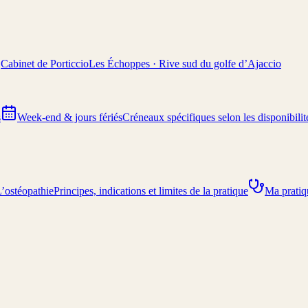
Cabinet de Porticcio
Les Échoppes · Rive sud du golfe d’Ajaccio
s
Week-end & jours fériés
Créneaux spécifiques selon les disponibilit
’ostéopathie
Principes, indications et limites de la pratique
Ma pratiq