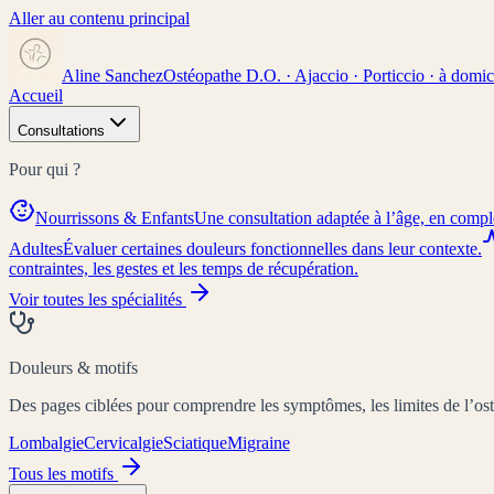
Aller au contenu principal
Aline Sanchez
Ostéopathe D.O. · Ajaccio · Porticcio · à domic
Accueil
Consultations
Pour qui ?
Nourrissons & Enfants
Une consultation adaptée à l’âge, en compl
Adultes
Évaluer certaines douleurs fonctionnelles dans leur contexte.
contraintes, les gestes et les temps de récupération.
Voir toutes les spécialités
Douleurs & motifs
Des pages ciblées pour comprendre les symptômes, les limites de l’osté
Lombalgie
Cervicalgie
Sciatique
Migraine
Tous les motifs