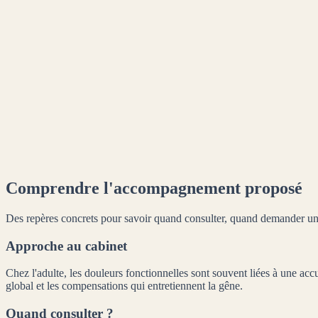
Gestion du stress
Identifier les tensions associées, sans présenter l'ostéopathie comme u
Entretien articulaire
Encourager une mobilité progressive selon la tolérance et les conseils
Comprendre l'accompagnement proposé
Des repères concrets pour savoir quand consulter, quand demander un 
Approche au cabinet
Chez l'adulte, les douleurs fonctionnelles sont souvent liées à une acc
global et les compensations qui entretiennent la gêne.
Quand consulter ?