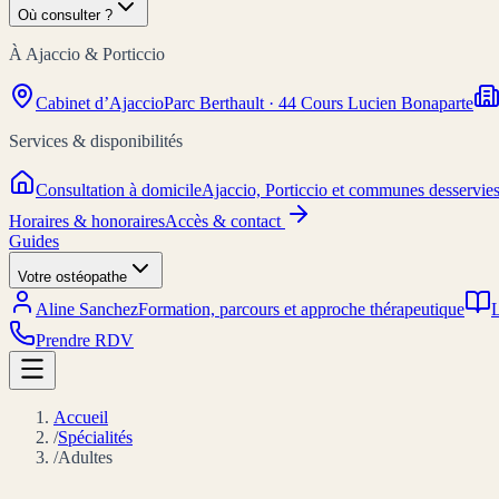
Où consulter ?
À Ajaccio & Porticcio
Cabinet d’Ajaccio
Parc Berthault · 44 Cours Lucien Bonaparte
Services & disponibilités
Consultation à domicile
Ajaccio, Porticcio et communes desservie
Horaires & honoraires
Accès & contact
Guides
Votre ostéopathe
Aline Sanchez
Formation, parcours et approche thérapeutique
L
Prendre RDV
Accueil
/
Spécialités
/
Adultes