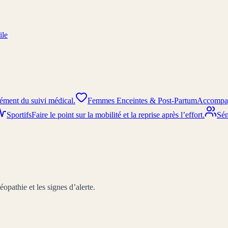
ile
ément du suivi médical.
Femmes Enceintes & Post-Partum
Accompagn
Sportifs
Faire le point sur la mobilité et la reprise après l’effort.
Sén
opathie et les signes d’alerte.