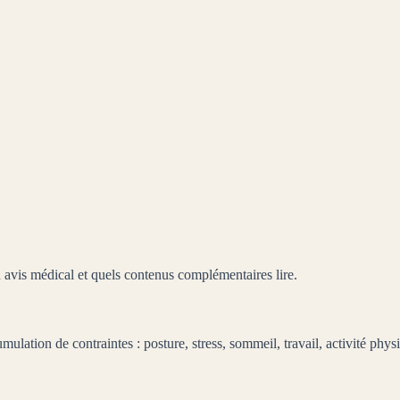
n traitement du stress ou du sommeil.
 des professionnels qui vous suivent.
avis médical et quels contenus complémentaires lire.
umulation de contraintes : posture, stress, sommeil, travail, activité p