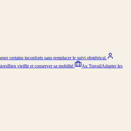
er certains inconforts sans remplacer le suivi obstétrical.
iors
Bien vieillir et conserver sa mobilité.
Au Travail
Adapter les